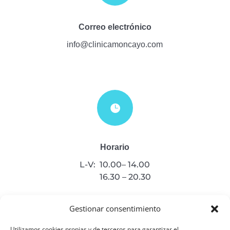
Correo electrónico
info@clinicamoncayo.com

Horario
L-V: 10.00– 14.00
16.30 – 20.30
CONTACTA CON
Gestionar consentimiento
NOSOTROS
Utilizamos cookies propias y de terceros para garantizar el