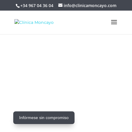
+34 967 04 36 04
info@clinicamoncayo.com
Conoce Clínica
Moncayo
Los mejores profesionales, siempre a tu
disposición
Infórmese sin compromiso